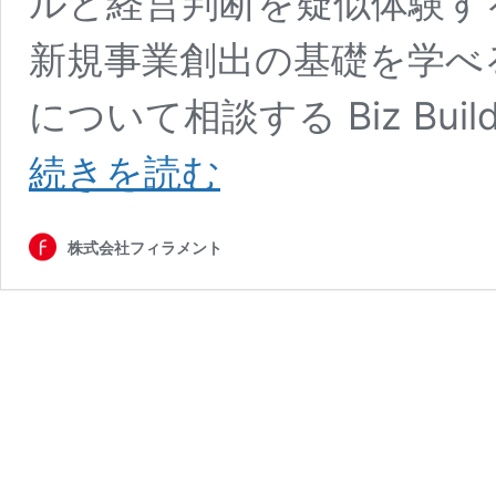
ルと経営判断を疑似体験す
新規事業創出の基礎を学べる新し
について相談する Biz Bui
Biz
続きを読む
Builder（ビ
ズ
ビ
株式会社フィラメント
ル
ダ
ー）
企
業
向
け
ビ
ジ
ネ
ス