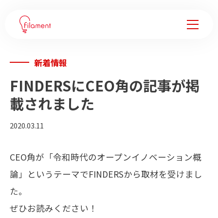
新着情報
サービス
FINDERSにCEO角の記事が掲
事例紹介
載されました
企業変革ノウハウ
2020.03.11
会社情報
CEO角が「令和時代のオープンイノベーション概
論」というテーマでFINDERSから取材を受けまし
フィラメントについて
た。
メンバー
ぜひお読みください！