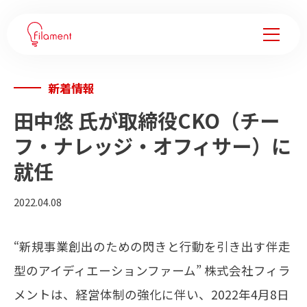
新着情報
サービス
田中悠 氏が取締役CKO（チー
事例紹介
フ・ナレッジ・オフィサー）に
就任
企業変革ノウハウ
2022.04.08
会社情報
“新規事業創出のための閃きと行動を引き出す伴走
フィラメントについて
型のアイディエーションファーム” 株式会社フィラ
メンバー
メントは、経営体制の強化に伴い、2022年4月8日