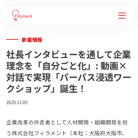
新着情報
サービス
社長インタビューを通して企業
事例紹介
理念を「自分ごと化」: 動画×
対話で実現「パーパス浸透ワー
企業変革ノウハウ
クショップ」誕生！
会社情報
2025.11.05
フィラメントについて
企業改革の伴走者として人材開発・組織開発を担
メンバー
う株式会社フィラメント（本社：大阪府大阪市、