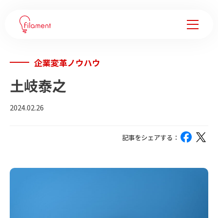
企業変革ノウハウ
サービス
土岐泰之
事例紹介
2024.02.26
企業変革ノウハウ
記事をシェアする：
会社情報
フィラメントについて
メンバー