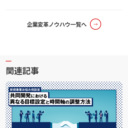
企業変革ノウハウ一覧へ
関
連
記
事