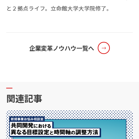
と２拠点ライフ。立命館大学大学院修了。
企業変革ノウハウ一覧へ
関
連
記
事