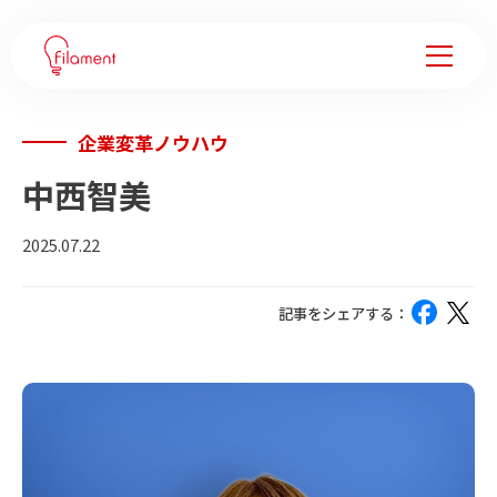
企業変革ノウハウ
サービス
中西智美
事例紹介
2025.07.22
企業変革ノウハウ
記事をシェアする：
会社情報
フィラメントについて
メンバー