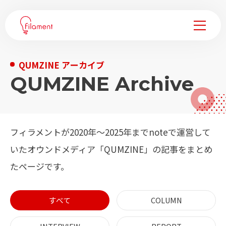
Q
U
M
Z
I
N
E
ア
ー
カ
イ
ブ
サービス
Q
U
M
Z
I
N
E
A
r
c
h
i
v
e
事例紹介
企業変革ノウハウ
フィラメントが2020年～2025年までnoteで運営して
いたオウンドメディア「QUMZINE」の記事をまとめ
会社情報
たページです。
フィラメントについて
すべて
COLUMN
メンバー