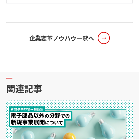
企業変革ノウハウ一覧へ
関
連
記
事